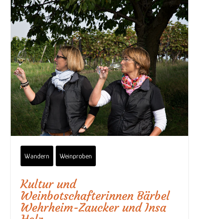
Wandern
Weinproben
Kultur und
Weinbotschafterinnen Bärbel
Wehrheim-Zaucker und Insa